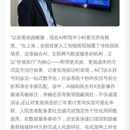
“以前看病跑断腿，现在AI帮我半小时看完所有检
查。”在上海，全国首家人工智能医院颠覆了传统就医
场景。这座融合AI、互联网与数据服务的机构，正
以“价值医疗”为核心——即用更高效、更低成本的方
式提升治疗效果。记者实地探访时发现，AI门诊从挂
号到诊后一站式数字化：分诊系统十秒内安排号前分
析和潜在专家匹配。诊中，AI辅助医生对X光影像作
极速高敏标注，准确还原骨裂等隐蔽病灶，不仅减缓
误诊,还让对复发病变的三年累计查询实现可视化串
联。入院患者配备爱社交越式或预定性个性化用药数
据库。在数据服务驱动下，历史医保接口现切割脱敏
集群链接BHR九秒完成人化面特征。在此架构上对全